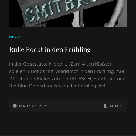
CAT
NEWS
LINKS
Rulle Rockt in den Frühling
In der Gaststätte Nieport, „Zum Alten Kloßter
spielen 3 Bands mit Volldampf in den Frühlimg. AM
21.04.2023 Einlass ab. 19:00. ESCH, Smithrock und
the Blue Defenders heizen der Frühling ein!!
POSTED-
BY
BYLINE
MÄRZ 17, 2023
ADMIN
ON
LINE